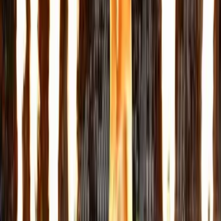
final yolunda kritik öneme sahip. Özellikle Arjantin-Mısır
maçı yıldız oyuncuların karşı karşıya gelmesi nedeniyle,
Belçika-ABD maçı ise FIFA’nın tartışmalı ceza kararı iddiası
nedeniyle öne çıkıyor.
Son Güncelleme:
7 Temmuz 2026 00:29
İlgili Haberler
Spor
UEFA’nın FIFA Organizasyonlarını Boykot Kararı
Gündemde
31 Temmuz 2026 10:58
Spor
UEFA’dan FIFA’ya Dünya Kupası boykotu tehdidi