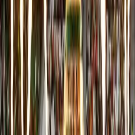
22 Temmuz 2026 18:18
Spor
Spor
Burhan Can Terzi Hakkında Galatasaray Transfer
İddiası Soruşturması
6 Ağustos 2026 16:38
Spor
Süper Lig’in en iyi yabancı futbolcusu anketinde Hagi
zirvede
6 Ağustos 2026 15:28
Spor