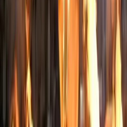
mağlup ederek yoluna devam etti. Bu sonuçların ardından
gözler günün üç kritik mücadelesine çevrildi.
Dünya Kupası’nda bugün hangi maçlar
var?
Günün ilk karşılaşmasında Belçika ile ev sahibi ülkelerden
ABD karşı karşıya gelecek. Mücadelenin gece 03.00’te
oynanacağı belirtiliyor. Normal şartlarda dengeli ve orta
ölçekli bir eşleşme olarak görülen maç, FIFA’nın oyuncu
cezasına ilişkin kararı nedeniyle daha fazla gündem oldu.
Kaynak içerikte, ABD forması giyen Balogun’un Bosna-
Hersek maçında gördüğü kırmızı kart cezasının FIFA