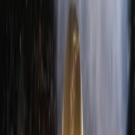
093.805,29 TL
+1,04%
91.300,05 TL
+0,71%
10,26 TL
+1,48%
69 TL
+0,20%
3 TL
+0,43%
35 TL
+0,38%
8,94 TL
+2,56%
,83 TL
+3,44%
13.779,39
-0,03%
093.805,29 TL
+1,04%
91.300,05 TL
+0,71%
10,26 TL
+1,48%
Ara
Gündem
Spor
Tv
Magazin
REKLAM