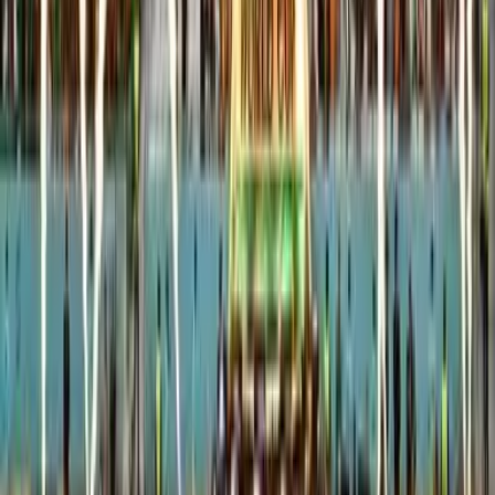
Trabzonspor Taraftarı Salah’ı Firavun Kostümüyle
Karşıladı
6 Ağustos 2026 13:48
Spor
Fenerbahçe Sturm Graz’ı 2-0 yenerek rövanş
avantajını aldı
5 Ağustos 2026 23:08
Spor
Acun Ilıcalı Hull City’nin 5 yeni transferini duyurdu
5 Ağustos 2026 21:08
Sıradaki Haber
Spor