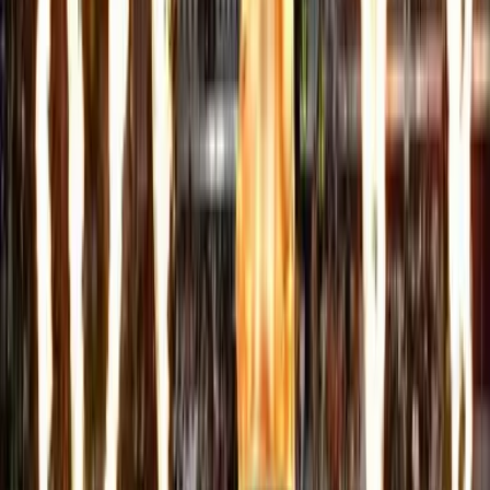
30 Temmuz 2026 19:29
Spor
Infantino’nun Dünya Kupası planına futbol
dünyasından tepki
30 Temmuz 2026 17:28
Gündem
Donald Trump ve FIFA İçin Ayrıcalık İddiasına
Soruşturma
28 Temmuz 2026 13:37
Spor
2026 Dünya Kupası’nda Instagram’da En Çok
Takipçi Kazananlar