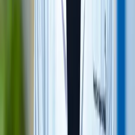
Tv
MasterChef Türkiye 2026 Ana Kadrosu Tamamlandı
9 Ağustos 2026 09:32
Tv
ATV’nin Hamal dizisine Caner Cindoruk transferi
9 Ağustos 2026 03:09
Sıradaki Haber
Tv
Nihat Altınkaya Uzak Şehir’den Ayrılıyor mu? Yanıt
Geldi
Uzak Şehir dizisinde peş peşe yaşanan ayrılıkların ardından Nihat