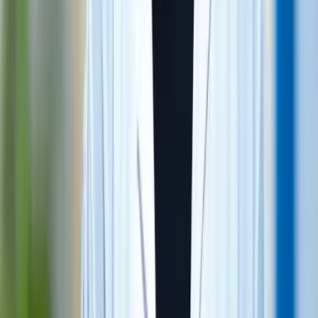
Tv
Türksat 3A Yayınları Taşınıyor: Kanal Ayarı Nasıl
Yapılır?
10 Ağustos 2026 08:52
Tv
MasterChef yedek kadroya giren 3 yarışmacı belli
oldu
10 Ağustos 2026 08:34
Tv
Müge Anlı ile Tanınan Nazmiye Tutaner Evlendi
9 Ağustos 2026 19:42