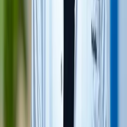
Altınkaya’nın projeden ayrılacağı iddia edilmişti. Sosyal medyada
yapılan paylaşım, oyuncunun diziye devam edeceği şeklinde
yorumlandı.
5 Ağustos 2026 14:49
Gündemix; gündemin hızını, sosyal medyanın nabzını ve öne çıkan
haberleri tek akışta sunan dijital haber portalıdır.
GET IT ON
Google Play
Download on the
App Store