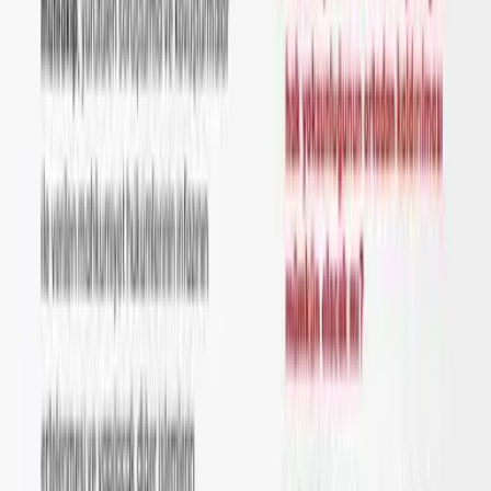
5 Ağustos 2026 07:38
Gündem
Öğrenci Affı Meclis’ten Geçti: Kapsam Genişletildi
30 Temmuz 2026 23:38
Gündem
Booking.com Türkiye’de Yeniden Açılıyor mu? Yeni
Teklif TBMM’de
30 Temmuz 2026 12:27
Gündem
Gündem