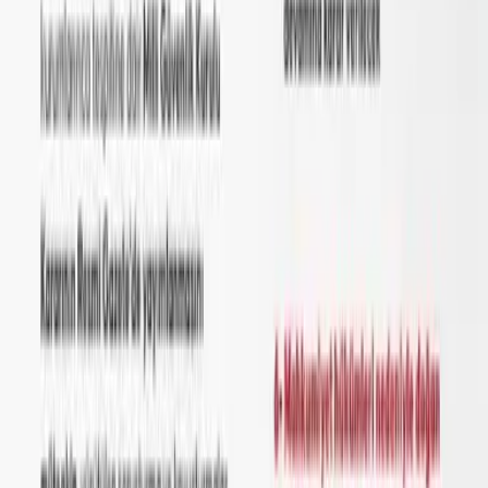
hacmine ulaştığı da aktarıldı.
Son Güncelleme:
26 Mayıs 2026 14:09
İlgili Haberler
Gündem
Milli Dayanışma Kanun Teklifi TBMM’ye Sunuldu
5 Ağustos 2026 19:49
Gündem
Çerçeve Yasa Teklifi: 12 Maddelik Düzenlemenin
Detayları
5 Ağustos 2026 13:48
Gündem
Özgür Özel ve Veli Ağbaba hakkında rüşvet fezlekesi