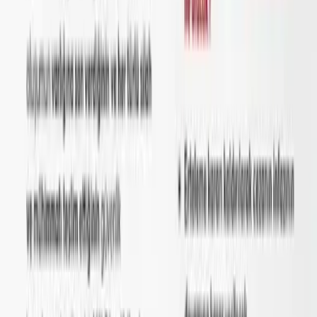
dayanıyor.
Aktarılan bilgilere göre bahis kurgusunda; hükümetin erken
seçim taleplerini reddetmesi, muhalefetin seçim çağrıları ve
Anayasa'daki üçüncü dönem adaylığına ilişkin tartışmalar
temel alınıyor.
Bahsin sonuçlandırılabilmesi için erken seçimin
Cumhurbaşkanlığı, TBMM, YSK veya diğer yetkili resmi
makamlarca ilan edilmesi gerekiyor. Yalnızca siyasi
tartışmalar, muhalefet çağrıları ya da spekülasyonların yeterli
olmayacağı belirtiliyor.
Haberde, ilgili bahis seçeneğinin kısa sürede belirli bir işlem