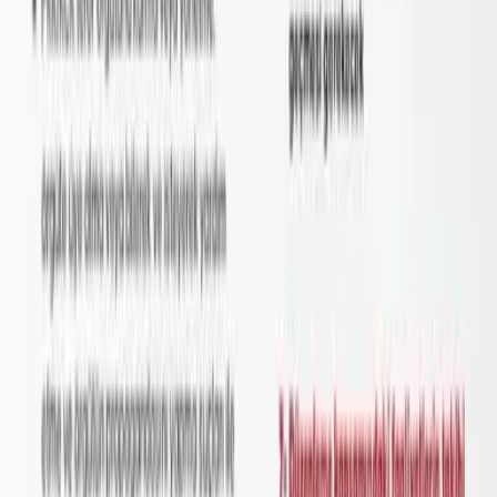
6 Ağustos 2026 13:07
Gündem
Özlem Karapınar’ın Dedesinin Çanakkale Gazisi
Olduğu Öğrenildi
6 Ağustos 2026 12:18
Sıradaki Haber
Gündem
Milli Dayanışma Kanun Teklifi TBMM’ye Sunuldu
“Terörsüz Türkiye” süreci kapsamında hazırlanan Milli Dayanışma ve
Toplumsal Bütünleşme Kanun Teklifi TBMM’ye sunuldu. 12
maddelik teklif, bazı terör suçlarında soruşturma, kovuşturma ve infaz